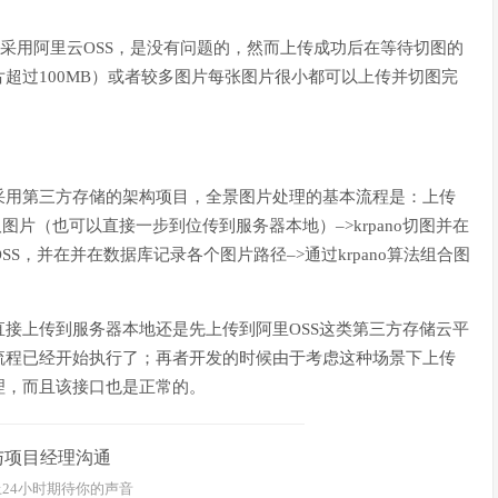
传采用阿里云OSS，是没有问题的，然而上传成功后在等待切图的
超过100MB）或者较多图片每张图片很小都可以上传并切图完
采用第三方存储的架构项目，全景图片处理的基本流程是：上传
取图片（也可以直接一步到位传到服务器本地）–>krpano切图并在
S，并在并在数据库记录各个图片路径–>通过krpano算法组合图
接上传到服务器本地还是先上传到阿里OSS这类第三方存储云平
流程已经开始执行了；再者开发的时候由于考虑这种场景下上传
理，而且该接口也是正常的。
与项目经理沟通
24小时期待你的声音