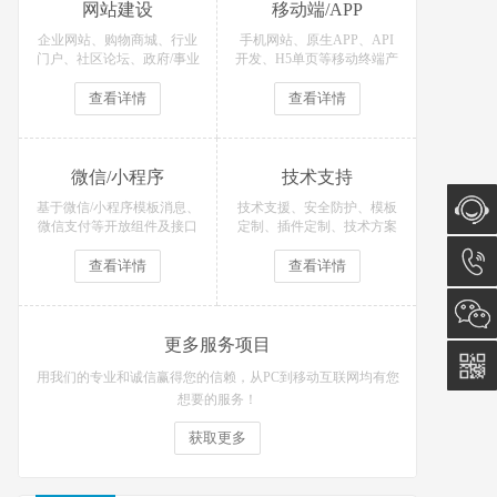
网站建设
移动端/APP
企业网站、购物商城、行业
手机网站、原生APP、API
门户、社区论坛、政府/事业
开发、H5单页等移动终端产
单位等网站定制开发！
品定制开发！
查看详情
查看详情
微信/小程序
技术支持
基于微信/小程序模板消息、
技术支援、安全防护、模板
微信支付等开放组件及接口
定制、插件定制、技术方案
开发各类微信场景应用！
等技术支持服务
在线咨
查看详情
查看详情
询
15051
更多服务项目
用我们的专业和诚信赢得您的信赖，从PC到移动互联网均有您
想要的服务！
获取更多